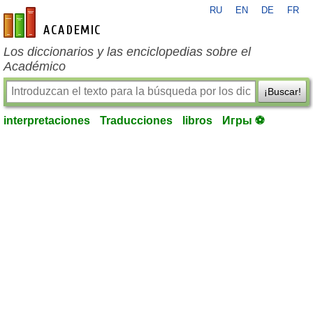
RU
EN
DE
FR
es-academic.com
Los diccionarios y las enciclopedias sobre el
Académico
¡Buscar!
interpretaciones
Traducciones
libros
Игры ⚽