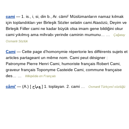
cami
— 1. is., i, si, din b., Ar. cāmiˁ Müslümanların namaz kılmak
için toplandıkları yer Birleşik Sözler selatin cami Atasözü, Deyim ve
Birleşik Fiiller cami ne kadar büyük olsa imam gene bildiğini okur
cami yıkılmış ama mihrabı yerinde caminin mumunu… …
Çağatay
Osmanlı Sözlük
Cami
— Cette page d’homonymie répertorie les différents sujets et
articles partageant un même nom. Cami peut désigner :
Patronyme Pierre Henri Cami, humoriste français Robert Cami,
graveur français Toponyme Casteide Cami, commune française
des… …
Wikipédia en Français
câmi'
— (A.) [ ﻊﻡﺎﺝ ] 1. toplayan. 2. cami …
Osmanli Türkçesİ sözlüğü