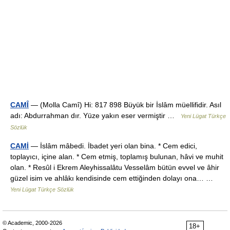
CAMÎ
— (Molla Camî) Hi: 817 898 Büyük bir İslâm müellifidir. Asıl
adı: Abdurrahman dır. Yüze yakın eser vermiştir …
Yeni Lügat Türkçe
Sözlük
CAMİ
— İslâm mâbedi. İbadet yeri olan bina. * Cem edici,
toplayıcı, içine alan. * Cem etmiş, toplamış bulunan, hâvi ve muhit
olan. * Resûl i Ekrem Aleyhissalâtu Vesselâm bütün evvel ve âhir
güzel isim ve ahlâkı kendisinde cem ettiğinden dolayı ona… …
Yeni Lügat Türkçe Sözlük
© Academic, 2000-2026
18+