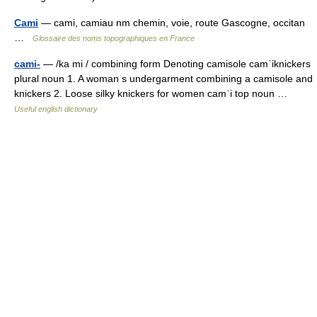
Cami
— cami, camiau nm chemin, voie, route Gascogne, occitan
…
Glossaire des noms topographiques en France
cami-
— /ka mi / combining form Denoting camisole camˈiknickers
plural noun 1. A woman s undergarment combining a camisole and
knickers 2. Loose silky knickers for women camˈi top noun …
Useful english dictionary